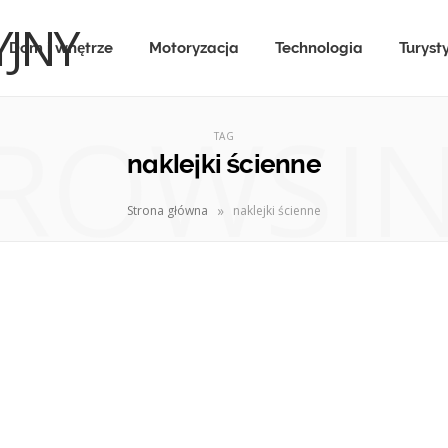
Dom i wnętrze
Motoryzacja
Technologia
Turyst
ROWSI
TAG
naklejki ścienne
»
Strona główna
naklejki ścienne