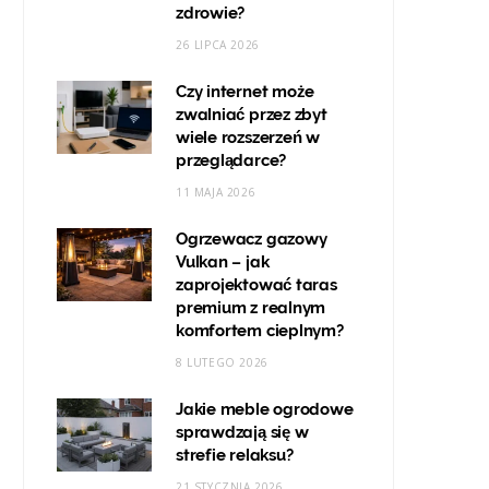
zdrowie?
26 LIPCA 2026
Czy internet może
zwalniać przez zbyt
wiele rozszerzeń w
przeglądarce?
11 MAJA 2026
Ogrzewacz gazowy
Vulkan – jak
zaprojektować taras
premium z realnym
komfortem cieplnym?
8 LUTEGO 2026
Jakie meble ogrodowe
sprawdzają się w
strefie relaksu?
21 STYCZNIA 2026