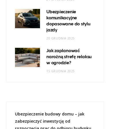
Ubezpieczenie
komunikacyjne
dopasowane do stylu
jazdy
20 GRUDNIA 2025
Jak zaplanować
narożną strefę relaksu
w ogrodzie?
15 GRUDNIA 2025
Ubezpieczenie budowy domu – jak
zabezpieczyć inwestycję od
rozpoczęcia prac do odbioru budynku