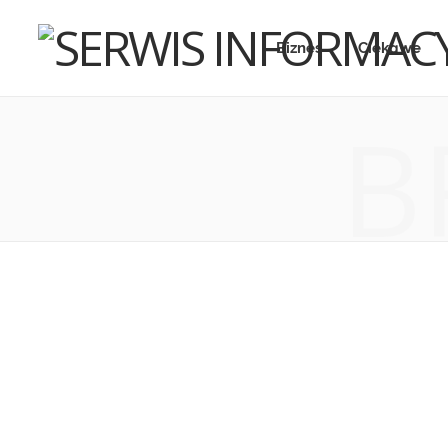
Biznes
Ciekawe
B