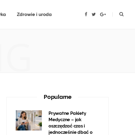
yka
Zdrowie i uroda
F
T
G
a
w
o
c
i
o
e
t
g
b
t
l
NG
o
e
e
o
r
P
k
l
u
s
Popularne
Prywatne Pakiety
Medyczne – jak
oszczędzać czas i
jednocześnie dbać o