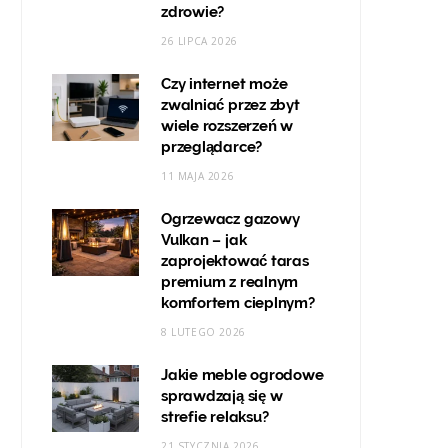
zdrowie?
26 LIPCA 2026
Czy internet może
zwalniać przez zbyt
wiele rozszerzeń w
przeglądarce?
11 MAJA 2026
Ogrzewacz gazowy
Vulkan – jak
zaprojektować taras
premium z realnym
komfortem cieplnym?
8 LUTEGO 2026
Jakie meble ogrodowe
sprawdzają się w
strefie relaksu?
21 STYCZNIA 2026