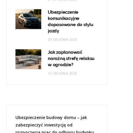
Ubezpieczenie
komunikacyjne
dopasowane do stylu
jazdy
20 GRUDNIA 2025
Jak zaplanować
narożną strefę relaksu
w ogrodzie?
15 GRUDNIA 2025
Ubezpieczenie budowy domu – jak
zabezpieczyć inwestycję od
rozpoczęcia prac do odbioru budynku