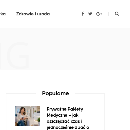
yka
Zdrowie i uroda
F
T
G
a
w
o
c
i
o
e
t
g
b
t
l
NG
o
e
e
o
r
P
k
l
u
s
Popularne
Prywatne Pakiety
Medyczne – jak
oszczędzać czas i
jednocześnie dbać o