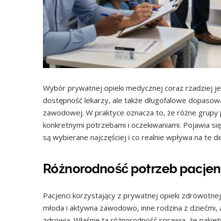
Wybór prywatnej opieki medycznej coraz rzadziej jes
dostępność lekarzy, ale także długofalowe dopasowani
zawodowej. W praktyce oznacza to, że różne grupy p
konkretnymi potrzebami i oczekiwaniami. Pojawia s
są wybierane najczęściej i co realnie wpływa na te d
Różnorodność potrzeb pacje
Pacjenci korzystający z prywatnej opieki zdrowotne
młoda i aktywna zawodowo, inne rodzina z dziećmi, a
zdrowia. Właśnie ta różnorodność sprawia, że pakie