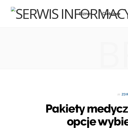
Biznes
Ciekawe
B
in
ZDR
Pakiety medycz
opcje wybie