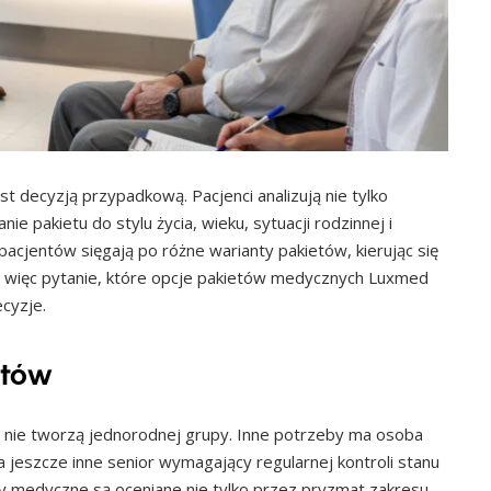
t decyzją przypadkową. Pacjenci analizują nie tylko
e pakietu do stylu życia, wieku, sytuacji rodzinnej i
acjentów sięgają po różne warianty pakietów, kierując się
ię więc pytanie, które opcje pakietów medycznych Luxmed
ecyzje.
ntów
j nie tworzą jednorodnej grupy. Inne potrzeby ma osoba
 jeszcze inne senior wymagający regularnej kontroli stanu
ty medyczne są oceniane nie tylko przez pryzmat zakresu