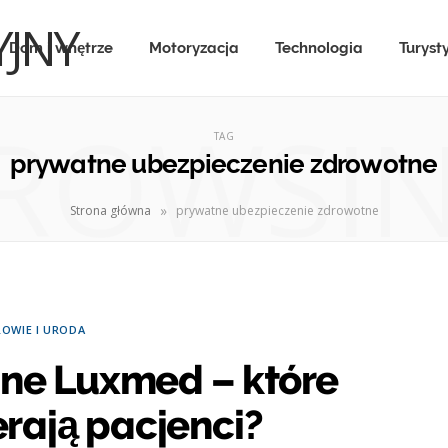
Dom i wnętrze
Motoryzacja
Technologia
Turyst
ROWSI
TAG
prywatne ubezpieczenie zdrowotne
»
Strona główna
prywatne ubezpieczenie zdrowotne
OWIE I URODA
ne Luxmed – które
rają pacjenci?