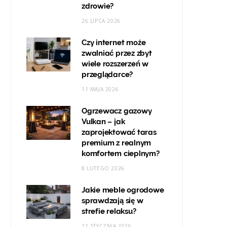
zdrowie?
26 LIPCA 2026
Czy internet może
zwalniać przez zbyt
wiele rozszerzeń w
przeglądarce?
11 MAJA 2026
Ogrzewacz gazowy
Vulkan – jak
zaprojektować taras
premium z realnym
komfortem cieplnym?
8 LUTEGO 2026
Jakie meble ogrodowe
sprawdzają się w
strefie relaksu?
21 STYCZNIA 2026