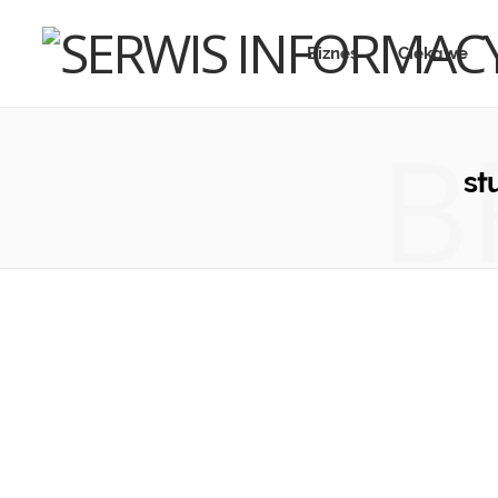
Biznes
Ciekawe
B
st