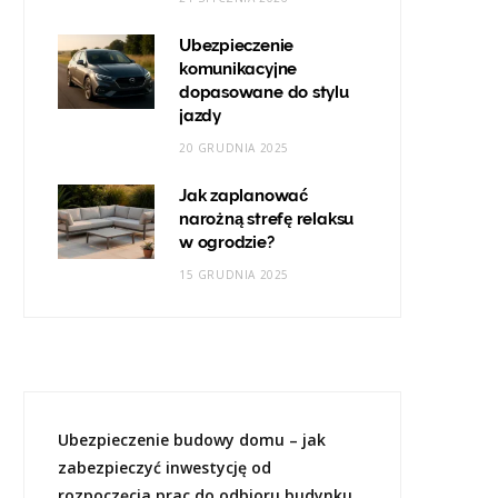
Ubezpieczenie
komunikacyjne
dopasowane do stylu
jazdy
20 GRUDNIA 2025
Jak zaplanować
narożną strefę relaksu
w ogrodzie?
15 GRUDNIA 2025
Ubezpieczenie budowy domu – jak
zabezpieczyć inwestycję od
rozpoczęcia prac do odbioru budynku