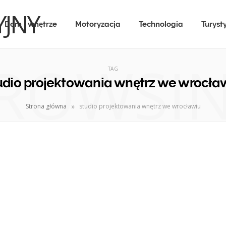
Dom i wnętrze
Motoryzacja
Technologia
Turyst
ROWSI
TAG
udio projektowania wnętrz we wrocła
»
Strona główna
studio projektowania wnętrz we wrocławiu